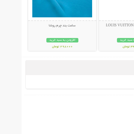
ساعت بند چرم روشا
 سبد خرید
افزودن به سبد خرید
مان
298000 تومان