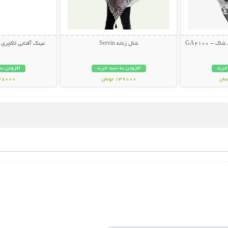
- GA2100
شال زنانه Servin
عینک آفتابی لاکچری LOUIS VUITTON
خرید
افزودن به سبد خرید
افزودن به
139000 تومان
348000 تو