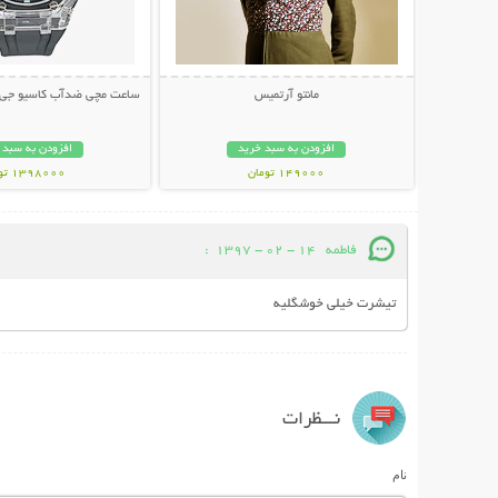
مانتو آرتمیس
ساعت مچی ضدآب کاسیو جی شاک 
افزودن به سبد خرید
افزودن به سبد 
149000 تومان
1398000 تومان
فاطمه
14 - 02 - 1397
:
تیشرت خیلی خوشگلیه
نـــظرات
نام