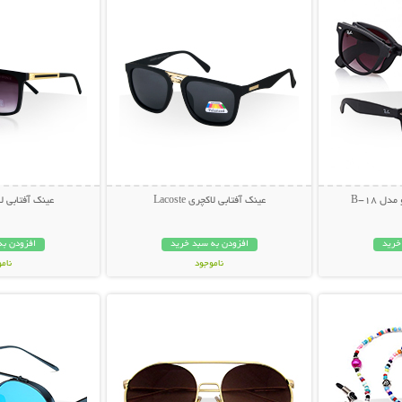
ل B-18
عینک آفتابی لاکچری Lacoste
عینک آفتابی لاکچری
خرید
افزودن به سبد خرید
افزودن به
ناموجود
نام
بیشتر
نمایش توضیحات بیشتر
نمایش توضی
49,000 تومان
49,000 توم