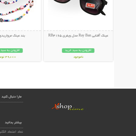
عینک آفتابی Ray Ban مدل ویفری RB4165
بند عینک مرواریدی
افزودن به سبد خرید
افزودن به سبد 
ناموجود
49,000 تومان
139,000 تومان
مارا دنبال کنید
بیشتر بدانید
نماد اعتماد الکت