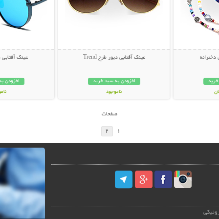
 دخترانه
عینک آفتابی دیور طرح Trend
عینک آفتابی دیور
خرید
افزودن به سبد خرید
افزودن به
ناموجود
نام
49,000 تومان
59,000 توم
صفحات
2
1
رونیکی