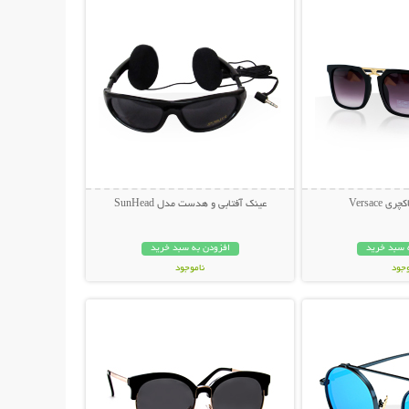
 Versace
عینک آفتابی و هدست مدل SunHead
 سبد خرید
افزودن به سبد خرید
وجود
ناموجود
حات بیشتر
نمایش توضیحات بیشتر
ان
199,000 تومان