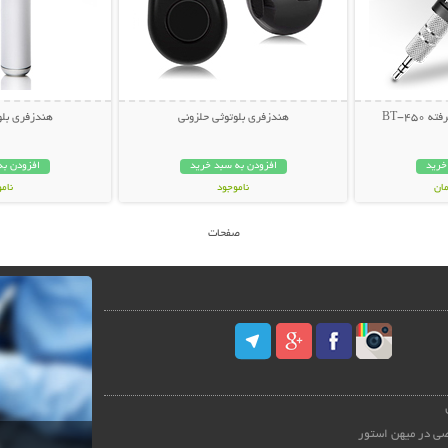
هندزفری بلوتوثی حلزونی
هندزفری بلو
خرید
افزودن به سبد خرید
افزودن به
ناموجود
نام
278,000 تومان
129,000 تو
صفحات
ی در میهن استور