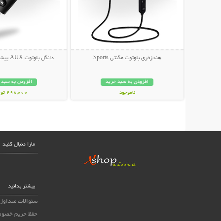
هندزفری بلوتوث مگنتی Sports
دانگل بلوتوث AUX پیشرفته BT-450
افزودن به سبد خرید
افزودن به سبد 
ناموجود
298,000 تومان
99,000 تومان
مارا دنبال کنید
بیشتر بدانید
سئوالات متداول
حفظ حریم خصوص