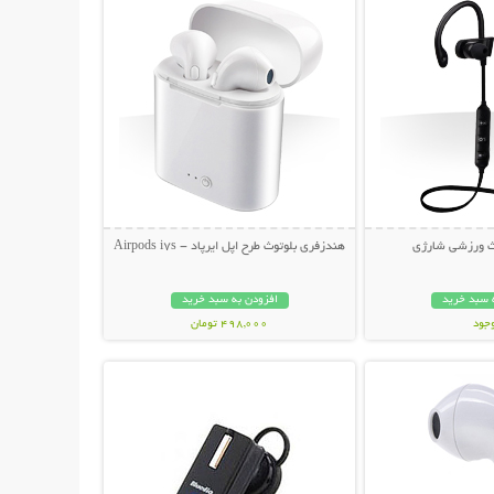
ث ورزشی شارژی
هندزفری بلوتوث طرح اپل ایرپاد - Airpods i7s
 سبد خرید
افزودن به سبد خرید
وجود
498,000 تومان
حات بیشتر
نمایش توضیحات بیشتر
ان