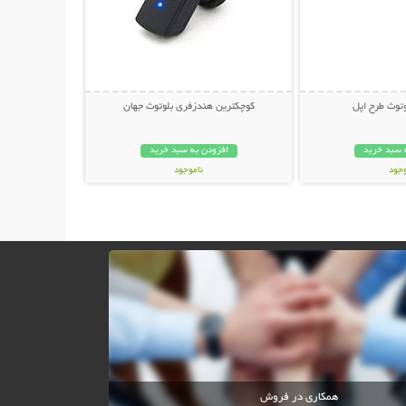
توث طرح اپل
کوچکترین هندزفری بلوتوث جهان
 سبد خرید
افزودن به سبد خرید
وجود
ناموجود
مان
59,000 تومان
همکاری در فروش