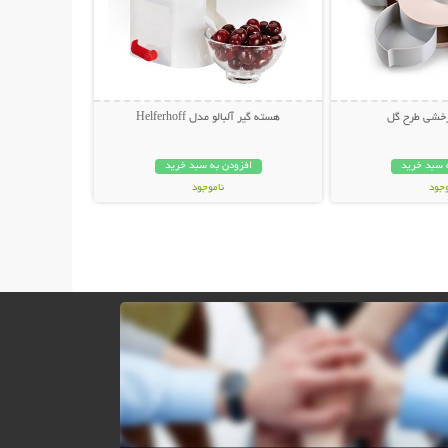
رخشی طرح گل
هسته گیر آلبالو مدل Helferhoff
 سبد خرید
افزودن به سبد خرید
وجود
ناموجود
ان
99,000 تومان