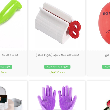
 مرغ
استند خمیر دندان پیچی (پکیج 2 عددی)
همزن و کف ساز مدل IN
خرید
افزودن به سبد خرید
افزودن به
99,000 تومان
168,000 تو
بیشتر
نمایش توضیحات بیشتر
نمایش توضی