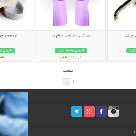
ی چدنی
دستکش سیلیکونی اسکاچ دار
اردوخوری چ
خرید
افزودن به سبد خرید
افزودن به
298,000 تومان
نام
99,000 توم
صفحات
2
1
ه